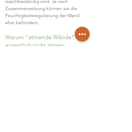
waschbeständig sind. Je nach 
Zusammensetzung können sie die 
Feuchtigkeitsregulierung der Wand 
eher behindern.
Warum "atmende Wände" 
eigentlich nicht atmen
Im Zusammenhang mit 
diffusionsoffenen Farben wird oft 
gesagt, dass eine Wand "atmen" kann. 
Dieser Begriff ist umgangssprachlich 
weit verbreitet – aber technisch nicht 
korrekt. Denn: Wände haben keine 
Lunge, sie betreiben keinen 
Gasaustausch wie ein Lebewesen. Was 
tatsächlich gemeint ist, ist die 
Dampfdiffusion
, also die langsame 
Abgabe oder Aufnahme von 
Feuchtigkeit in Form von 