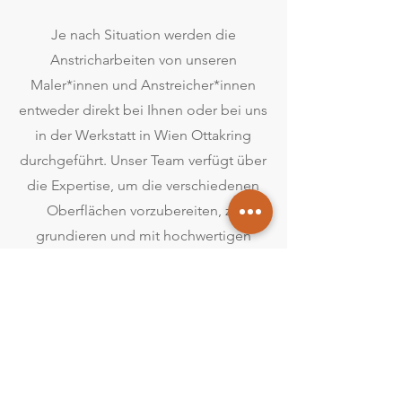
Je nach Situation werden die
Anstricharbeiten von unseren
Maler*innen und Anstreicher*innen
entweder direkt bei Ihnen oder bei uns
in der Werkstatt in Wien Ottakring
durchgeführt.​ Unser Team verfügt über
die Expertise, um die verschiedenen
Oberflächen vorzubereiten, zu
grundieren und mit hochwertigen
Materialien zu beschichten, die eine
lange Haltbarkeit und Beständigkeit
gegenüber den Elementen und der
damit einhergehenden Witterung
bieten.