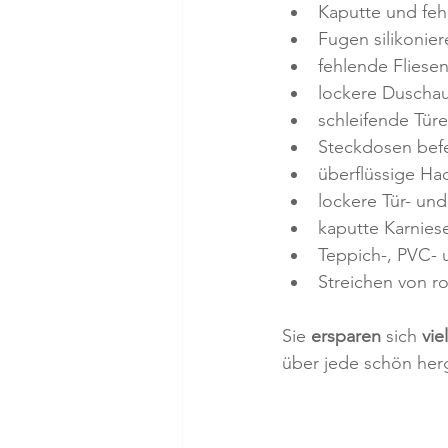
﻿﻿Kaputte und f
﻿﻿Fugen silikoni
﻿﻿fehlende Flies
﻿﻿lockere Dusch
﻿﻿schleifende Tü
﻿﻿Steckdosen be
﻿﻿überflüssige H
﻿﻿lockere Tür- u
﻿﻿kaputte Karnie
﻿﻿Teppich-, PVC-
Streichen von r
Sie 
ersparen
 sich 
vie
über jede schön he