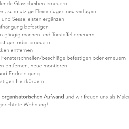
ehlende Glasscheiben erneuern.
eren, schmutzige Fliesenfugen neu verfugen
en und Sesselleisten ergänzen
aufhängung befestigen
ren gängig machen und Türstaffel erneuern
festigen oder erneuern
acken entfernen
nd Fensterschnallen/beschläge befestigen oder erneuern
sen entfernen, neue montieren
 und Endreinigung
ostigen Heizkörpern
l organisatorischen Aufwand
 und wir freuen uns als Maler
rgerichtete Wohnung!