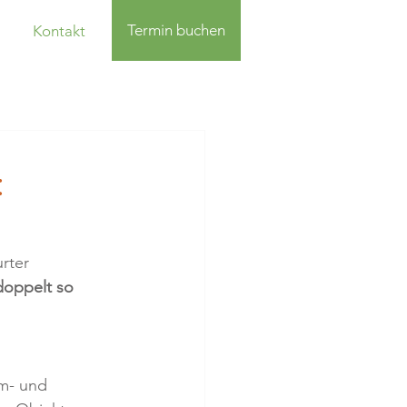
Termin buchen
Kontakt
:
rter 
doppelt so 
m- und 