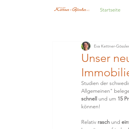
Startseite
Eva Kettner-Gössle
Unser neu
Immobili
Studien der schwedi
Allgemeinen" beleg
schnell
 und um 
15 P
können!
Relativ 
rasch
 und 
ein