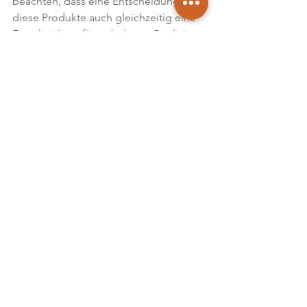
beachten, dass eine Entscheidung für 
diese Produkte auch gleichzeitig eine 
Entscheidung für gehobene Qualität 
und Nachhaltigkeit. Natürlich muss 
trotzdem erwähnt werden, dass sich 
der Preis schon deutlich von dem der 
Standartprodukten unterscheidet und 
die Farben deshalb nur von wenigen 
Kund*innen nachgefragt werden. 
Jedoch haben wir als Malerfirma 
bereits Projekte in und um Wien mit 
den Farrow and Ball Farben umgesetzt 
und wenden diese auf Wunsch 
selbstverständlich gerne an!
Fazit
Farrow and Ball Farben heben sich 
durch ihre unverkennbare Farbtiefe 
und Qualität ab. Sie nutzen feinste 