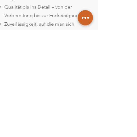
Qualität bis ins Detail – von der
Vorbereitung bis zur Endreinigung
Zuverlässigkeit, auf die man sich
verlassen kann
Jetzt für Malerei und
Anstrich in Brigittenau
anfragen
Ob Mietwohnung in der Nähe vom
Wallensteinplatz, Geschäftslokal im
Allerheiligenviertel oder Zinshaus in der
Nähe des Augartens – wir realisieren Ihr
Projekt mit Sorgfalt, Know-how und
Handschlagqualität.