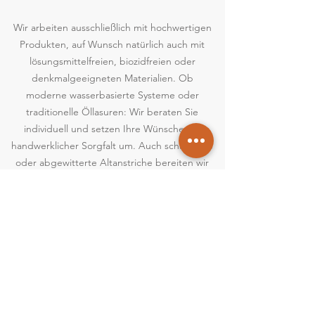
Wir arbeiten ausschließlich mit hochwertigen
Produkten, auf Wunsch natürlich auch mit
lösungsmittelfreien, biozidfreien oder
denkmalgeeigneten Materialien. Ob
moderne wasserbasierte Systeme oder
traditionelle Öllasuren: Wir beraten Sie
individuell und setzen Ihre Wünsche mit
handwerklicher Sorgfalt um. Auch schadhafte
oder abgewitterte Altanstriche bereiten wir
fachgerecht auf.
Unser Einsatzgebiet umfasst ganz Wien und
den angrenzenden Raum. Vom klassischen
Wiener Zinshaus über Einfamilienhäuser bis
hin zu Objekten im Grünen. Egal, ob Sie eine
bestehende Holzfläche auffrischen, einen
Altanstrich sanieren oder neue Bauteile
schützen möchten: Die Malerwerkstatt Wien