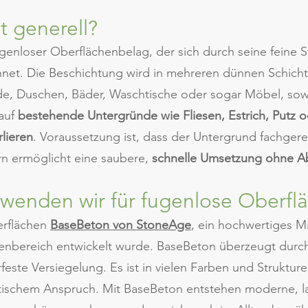
t generell?
genloser Oberflächenbelag, der sich durch seine feine S
ichnet. Die Beschichtung wird in mehreren dünnen Schic
nde, Duschen, Bäder, Waschtische oder sogar Möbel, so
auf
bestehende Untergründe wie Fliesen, Estrich, Putz 
rlieren
. Voraussetzung ist, dass der Untergrund fachgere
rn ermöglicht eine saubere,
schnelle Umsetzung ohne Ab
rwenden wir für fugenlose Oberfl
erflächen
BaseBeton von StoneAge
, ein hochwertiges M
enbereich entwickelt wurde. BaseBeton überzeugt durch 
feste Versiegelung. Es ist in vielen Farben und Struktur
tischem Anspruch. Mit BaseBeton entstehen moderne, la