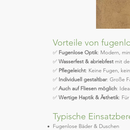
Vorteile von fugenl
✅
Fugenlose Optik
: Modern, mini
✅
Wasserfest & abriebfest
mit de
✅
Pflegeleicht
: Keine Fugen, kei
✅
Individuell gestaltbar
: Große F
✅
Auch auf Fliesen möglich
: Ide
✅
Wertige Haptik & Ästhetik
: Fü
Typische Einsatzbe
Fugenlose Bäder & Duschen