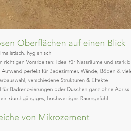
osen Oberflächen auf einen Blick
malistisch, hygienisch
n richtigen Vorarbeiten: Ideal für Nassräume und stark 
n Aufwand perfekt für Badezimmer, Wände, Böden & vie
arbauswahl, verschiedene Strukturen & Effekte
al für Badrenovierungen oder Duschen ganz ohne Abriss
r ein durchgängiges, hochwertiges Raumgefühl
reiche von Mikrozement